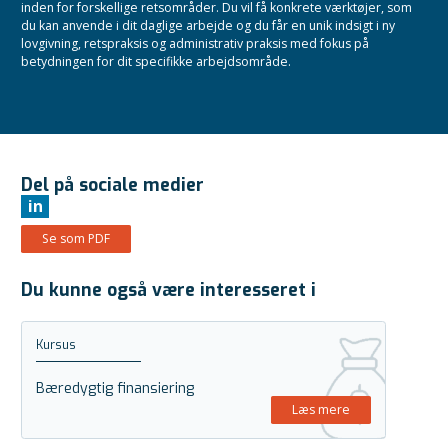
inden for forskellige retsområder. Du vil få konkrete værktøjer, som
du kan anvende i dit daglige arbejde og du får en unik indsigt i ny
lovgivning, retspraksis og administrativ praksis med fokus på
betydningen for dit specifikke arbejdsområde.
Del på sociale medier
in
Se som PDF
Du kunne også være interesseret i
Kursus
Bæredygtig finansiering
Læs mere