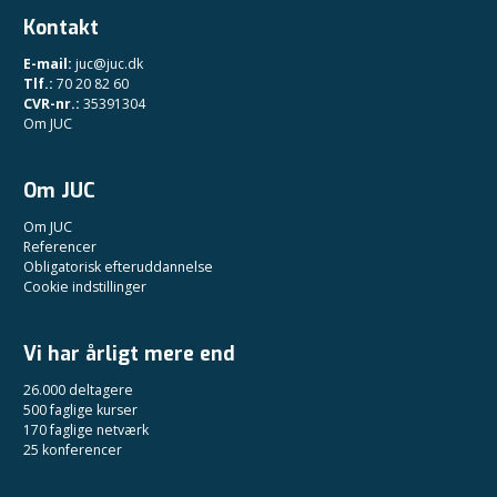
Kontakt
E-mail:
juc@juc.dk
Tlf.:
70 20 82 60
CVR-nr.:
35391304
Om JUC
Om JUC
Om JUC
Referencer
Obligatorisk efteruddannelse
Cookie indstillinger
Vi har årligt mere end
26.000 deltagere
500 faglige kurser
170 faglige netværk
25 konferencer