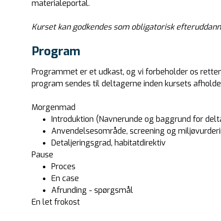
materialeportal.
Kurset kan godkendes som obligatorisk efteruddann
Program
Programmet er et udkast, og vi forbeholder os rette
program sendes til deltagerne inden kursets afholde
Morgenmad
Introduktion (Navnerunde og baggrund for delt
Anvendelsesområde, screening og miljøvurder
Detaljeringsgrad, habitatdirektiv
Pause
Proces
En case
Afrunding - spørgsmål
En let frokost