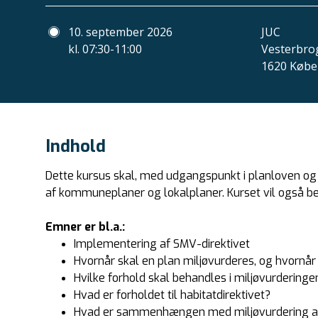
10. september 2026
JUC
kl. 07:30-11:00
Vesterbro
1620 Købe
Indhold
Dette kursus skal, med udgangspunkt i planloven og 
af kommuneplaner og lokalplaner. Kurset vil også b
Emner er bl.a.:
Implementering af SMV-direktivet
Hvornår skal en plan miljøvurderes, og hvornår
Hvilke forhold skal behandles i miljøvurderinge
Hvad er forholdet til habitatdirektivet?
Hvad er sammenhængen med miljøvurdering af