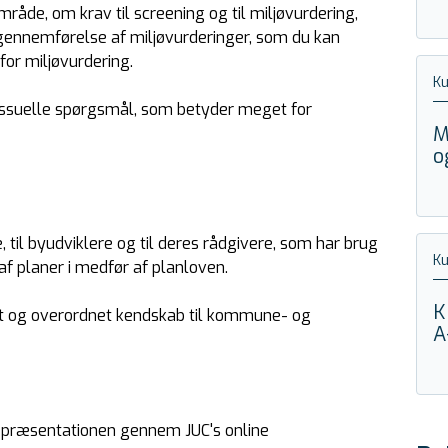
råde, om krav til screening og til miljøvurdering,
 gennemførelse af miljøvurderinger, som du kan
for miljøvurdering.
K
essuelle spørgsmål, som betyder meget for
M
o
til byudviklere og til deres rådgivere, som har brug
K
r af planer i medfør af planloven.
K
lt og overordnet kendskab til kommune- og
A
r præsentationen gennem JUC's online