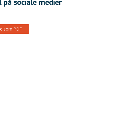
l på sociale medier
Se som PDF