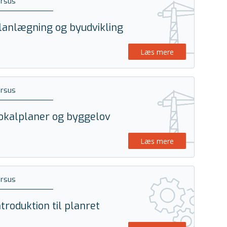
ursus
lanlægning og byudvikling
Læs mere
ursus
okalplaner og byggelov
Læs mere
ursus
ntroduktion til planret