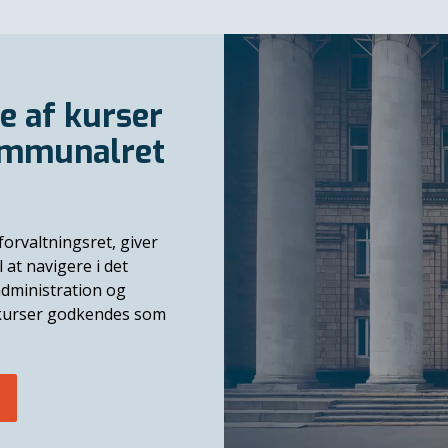
e af kurser
kommunalret
forvaltningsret, giver
at navigere i det
administration og
s kurser godkendes som