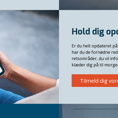
Hold dig op
Er du helt opdateret på 
har du de fornødne red
retsområder, du vil in
klæder dig på til morg
Tilmeld dig vo