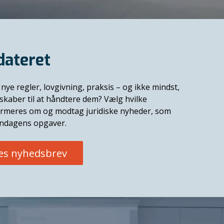
dateret
nye regler, lovgivning, praksis – og ikke mindst,
skaber til at håndtere dem? Vælg hvilke
formeres om og modtag juridiske nyheder, som
endagens opgaver.
res nyhedsbrev