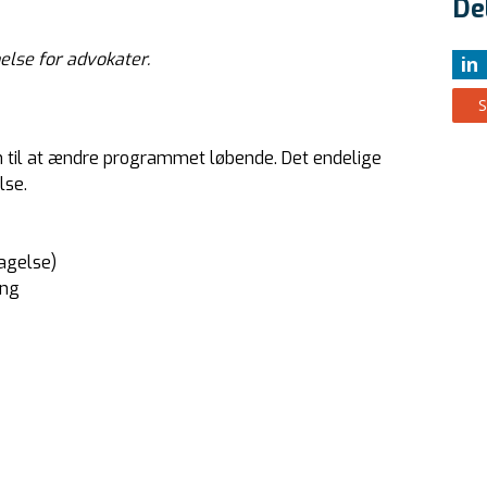
De
else for advokater.
in
n til at ændre programmet løbende. Det endelige
lse.
agelse)
ing