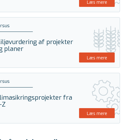
Læs mere
ursus
iljøvurdering af projekter
g planer
Læs mere
ursus
limasikringsprojekter fra
-Z
Læs mere