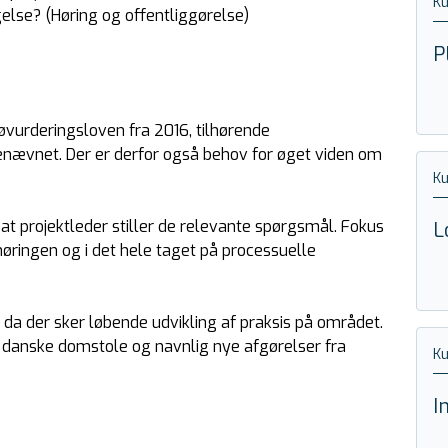
K
else? (Høring og offentliggørelse)
P
jøvurderingsloven fra 2016, tilhørende
enævnet. Der er derfor også behov for øget viden om
K
 at projektleder stiller de relevante spørgsmål. Fokus
L
høringen og i det hele taget på processuelle
, da der sker løbende udvikling af praksis på området.
anske domstole og navnlig nye afgørelser fra
K
I