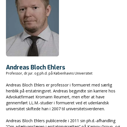
Andreas Bloch Ehlers
Professor, dr.jur. og ph.d. på Københavns Universitet
Andreas Bloch Ehlers er professor i formueret med særlig
henblik på erstatningsret. Andreas begyndte sin karriere hos
Advokatfirmaet Kromann Reumert, men efter at have
gennemført LL.M.-studier i formueret ved et udenlandsk
universitet skiftede han i 2007 til universitetsverdenen.
Andreas Bloch Ehlers publicerede i 2011 sin ph.d.-afhandling
”Om adækvanslæren i erstatningsretten” på Karnov Group, og