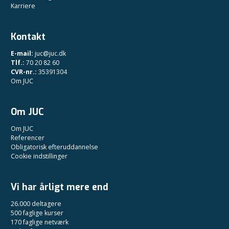
Karriere
Kontakt
E-mail:
juc@juc.dk
Tlf.:
70 20 82 60
CVR-nr.:
35391304
Om JUC
Om JUC
Om JUC
Referencer
Obligatorisk efteruddannelse
Cookie indstillinger
Vi har årligt mere end
26.000 deltagere
500 faglige kurser
170 faglige netværk