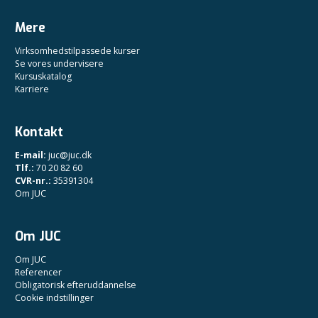
Mere
Virksomhedstilpassede kurser
Se vores undervisere
Kursuskatalog
Karriere
Kontakt
E-mail:
juc@juc.dk
Tlf.:
70 20 82 60
CVR-nr.:
35391304
Om JUC
Om JUC
Om JUC
Referencer
Obligatorisk efteruddannelse
Cookie indstillinger