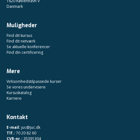
1620 København V
Danmark
Muligheder
Find dit kursus
Find dit netværk
Se aktuelle konferencer
Find din certificering
Mere
Virksomhedstilpassede kurser
Se vores undervisere
Kursuskatalog
Karriere
Kontakt
E-mail:
juc@juc.dk
Tlf.:
70 20 82 60
CVR-nr.:
35391304