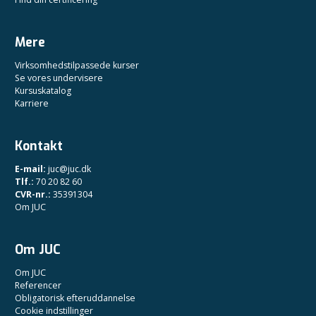
Mere
Virksomhedstilpassede kurser
Se vores undervisere
Kursuskatalog
Karriere
Kontakt
E-mail:
juc@juc.dk
Tlf.:
70 20 82 60
CVR-nr.:
35391304
Om JUC
Om JUC
Om JUC
Referencer
Obligatorisk efteruddannelse
Cookie indstillinger