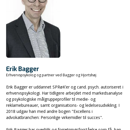
Erik Bagger
Erhvervspsykolog og partner ved Bagger og Hjortshøj
Erik Bagger er uddannet SPRøK’er og cand. psych. autoriseret i
erhvervspsykologi. Har tidligere arbejdet med markedsanalyse
og psykologiske målgruppeprofiler til medie- og
reklamebureauer, samt organisations- og ledelsesudvikling. I
2018 udgav han med andre bogen "Excellens i
advokatbranchen: Personlige virkemidler til succes".
Erik Bagger har overblik og forretningsforståelse som få, han