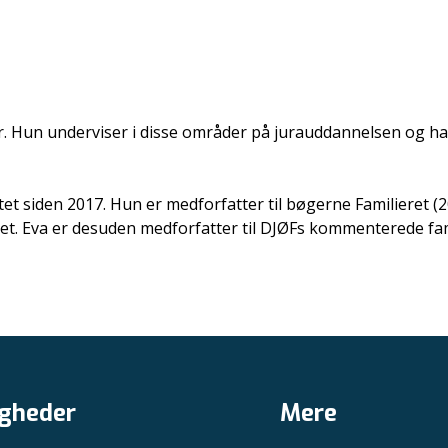
Hun underviser i disse områder på jurauddannelsen og har 
t siden 2017. Hun er medforfatter til bøgerne Familieret (2
eret. Eva er desuden medforfatter til DJØFs kommenterede fa
gheder
Mere