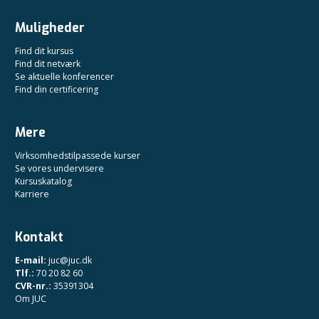
Muligheder
Find dit kursus
Find dit netværk
Se aktuelle konferencer
Find din certificering
Mere
Virksomhedstilpassede kurser
Se vores undervisere
Kursuskatalog
Karriere
Kontakt
E-mail:
juc@juc.dk
Tlf.:
70 20 82 60
CVR-nr.:
35391304
Om JUC