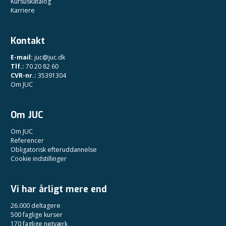
Kursuskatalog
Karriere
Kontakt
E-mail:
juc@juc.dk
Tlf.:
70 20 82 60
CVR-nr.:
35391304
Om JUC
Om JUC
Om JUC
Referencer
Obligatorisk efteruddannelse
Cookie indstillinger
Vi har årligt mere end
26.000 deltagere
500 faglige kurser
170 faglige netværk