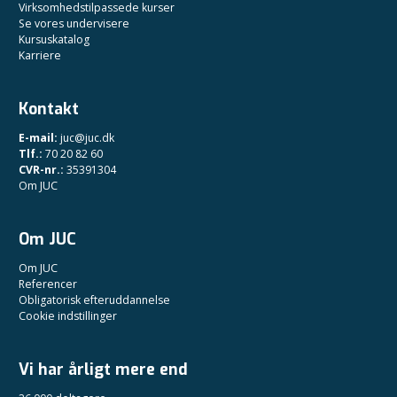
Virksomhedstilpassede kurser
Se vores undervisere
Kursuskatalog
Karriere
Kontakt
E-mail:
juc@juc.dk
Tlf.:
70 20 82 60
CVR-nr.:
35391304
Om JUC
Om JUC
Om JUC
Referencer
Obligatorisk efteruddannelse
Cookie indstillinger
Vi har årligt mere end