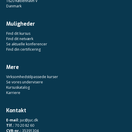
1620 København V
Danmark
Muligheder
Find dit kursus
Find dit netværk
Se aktuelle konferencer
Find din certificering
Mere
Virksomhedstilpassede kurser
Se vores undervisere
Kursuskatalog
Karriere
Kontakt
E-mail:
juc@juc.dk
Tlf.:
70 20 82 60
CVR-nr.:
35391304