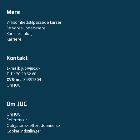
Mere
Virksomhedstilpassede kurser
Se vores undervisere
Kursuskatalog
Karriere
Kontakt
E-mail:
juc@juc.dk
Tlf.:
70 20 82 60
CVR-nr.:
35391304
Om JUC
Om JUC
Om JUC
Referencer
Obligatorisk efteruddannelse
Cookie indstillinger