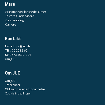
Mere
Virksomhedstilpassede kurser
Se vores undervisere
Kursuskatalog
Karriere
Kontakt
E-mail:
juc@juc.dk
Tlf.:
70 20 82 60
CVR-nr.:
35391304
Om JUC
Om JUC
Om JUC
Referencer
Obligatorisk efteruddannelse
Cookie indstillinger