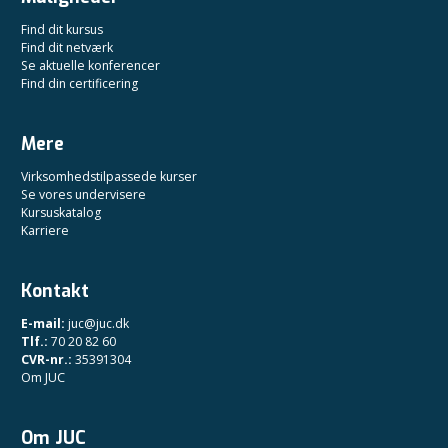
Find dit kursus
Find dit netværk
Se aktuelle konferencer
Find din certificering
Mere
Virksomhedstilpassede kurser
Se vores undervisere
Kursuskatalog
Karriere
Kontakt
E-mail:
juc@juc.dk
Tlf.:
70 20 82 60
CVR-nr.:
35391304
Om JUC
Om JUC