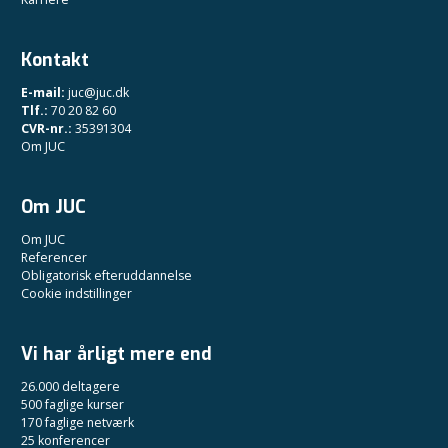
Kontakt
E-mail:
juc@juc.dk
Tlf.:
70 20 82 60
CVR-nr.:
35391304
Om JUC
Om JUC
Om JUC
Referencer
Obligatorisk efteruddannelse
Cookie indstillinger
Vi har årligt mere end
26.000 deltagere
500 faglige kurser
170 faglige netværk
25 konferencer