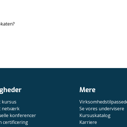
okaten?
gheder
Mere
t kursus
Virksomhedstilpassed
it netværk
Se vores undervisere
uelle konferencer
Kursuskatalog
n certificering
Karriere