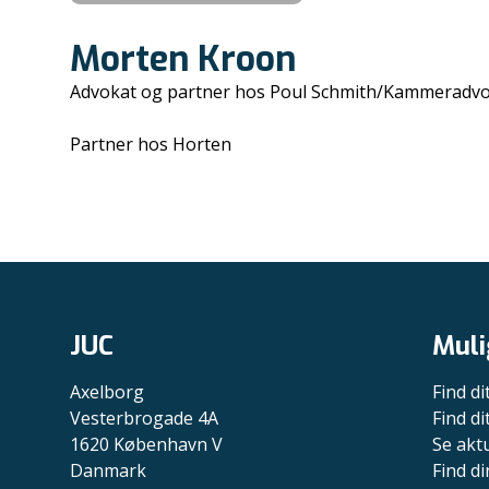
Morten Kroon
Advokat og partner hos Poul Schmith/Kammeradv
Partner hos Horten
JUC
Muli
Axelborg
Find di
Vesterbrogade 4A
Find d
1620 København V
Se akt
Danmark
Find di