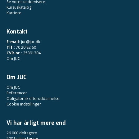
Se vores undervisere
Kursuskatalog
Karriere
Kontakt
E-mail:
juc@juc.dk
Tlf.:
70 20 82 60
CVR-nr.:
35391304
Om JUC
Om JUC
Om JUC
Referencer
Obligatorisk efteruddannelse
Cookie indstillinger
Vi har årligt mere end
26.000 deltagere
500 faglige kurser