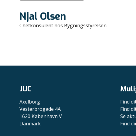
Njal Olsen
Chefkonsulent hos Bygningsstyrelsen
JUC
Muli
Axelborg
Find di
Vesterbrogade 4A
Find d
1620 København V
Se akt
Danmark
Find di