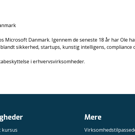
Danmark
hos Microsoft Danmark. Igennem de seneste 18 år har Ole haf
andt sikkerhed, startups, kunstig intelligens, compliance o
tabeskyttelse i erhvervsvirksomheder.
gheder
Mere
t kursus
Virksomhedstilpassed