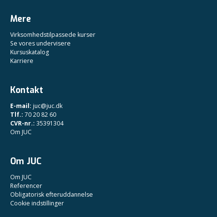
Mere
Virksomhedstilpassede kurser
Se vores undervisere
Kursuskatalog
Karriere
Kontakt
E-mail:
juc@juc.dk
Tlf.:
70 20 82 60
CVR-nr.:
35391304
Om JUC
Om JUC
Om JUC
Referencer
Obligatorisk efteruddannelse
Cookie indstillinger