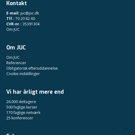
Kontakt
E-mail:
juc@juc.dk
Tlf.:
70 20 82 60
CVR-nr.:
35391304
Om JUC
Om JUC
Om JUC
Referencer
Obligatorisk efteruddannelse
Cookie indstillinger
Vi har årligt mere end
26.000 deltagere
500 faglige kurser
170 faglige netværk
25 konferencer