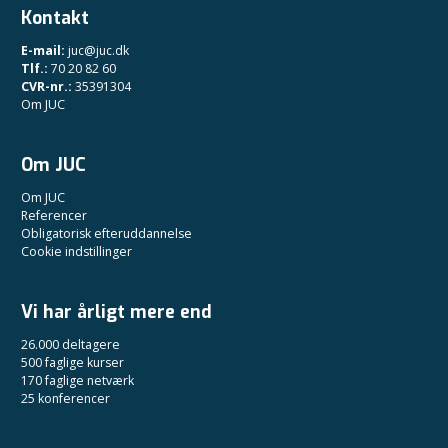
Kontakt
E-mail:
juc@juc.dk
Tlf.:
70 20 82 60
CVR-nr.:
35391304
Om JUC
Om JUC
Om JUC
Referencer
Obligatorisk efteruddannelse
Cookie indstillinger
Vi har årligt mere end
26.000 deltagere
500 faglige kurser
170 faglige netværk
25 konferencer