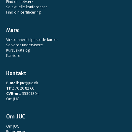
Find dit netværk
Se aktuelle konferencer
Find din certificering
Mere
Virksomhedstilpassede kurser
Se vores undervisere
Kursuskatalog
Karriere
Kontakt
E-mail:
juc@juc.dk
Tlf.:
70 20 82 60
CVR-nr.:
35391304
Om JUC
Om JUC
Om JUC
Referencer