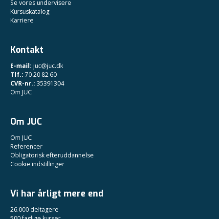
Se vores undervisere
Kursuskatalog
Karriere
Kontakt
E-mail:
juc@juc.dk
Tlf.:
70 20 82 60
CVR-nr.:
35391304
Om JUC
Om JUC
Om JUC
Referencer
Obligatorisk efteruddannelse
Cookie indstillinger
Vi har årligt mere end
26.000 deltagere
500 faglige kurser