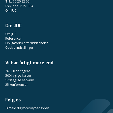
Tlf.:
70 20 82 60
CVR-nr.:
35391304
Om JUC
Om JUC
Om JUC
Referencer
Obligatorisk efteruddannelse
Cookie indstillinger
Vi har årligt mere end
26.000 deltagere
500 faglige kurser
170 faglige netværk
25 konferencer
Følg os
Tilmeld dig vores nyhedsbrev