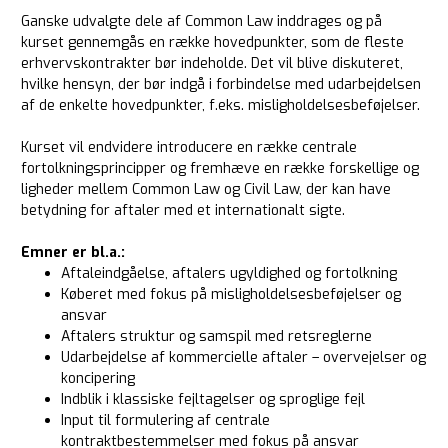
Ganske udvalgte dele af Common Law inddrages og på
kurset gennemgås en række hovedpunkter, som de fleste
erhvervskontrakter bør indeholde. Det vil blive diskuteret,
hvilke hensyn, der bør indgå i forbindelse med udarbejdelsen
af de enkelte hovedpunkter, f.eks. misligholdelsesbeføjelser.
Kurset vil endvidere introducere en række centrale
fortolkningsprincipper og fremhæve en række forskellige og
ligheder mellem Common Law og Civil Law, der kan have
betydning for aftaler med et internationalt sigte.
Emner er bl.a.:
Aftaleindgåelse, aftalers ugyldighed og fortolkning
Køberet med fokus på misligholdelsesbeføjelser og
ansvar
Aftalers struktur og samspil med retsreglerne
Udarbejdelse af kommercielle aftaler – overvejelser og
koncipering
Indblik i klassiske fejltagelser og sproglige fejl
Input til formulering af centrale
kontraktbestemmelser med fokus på ansvar