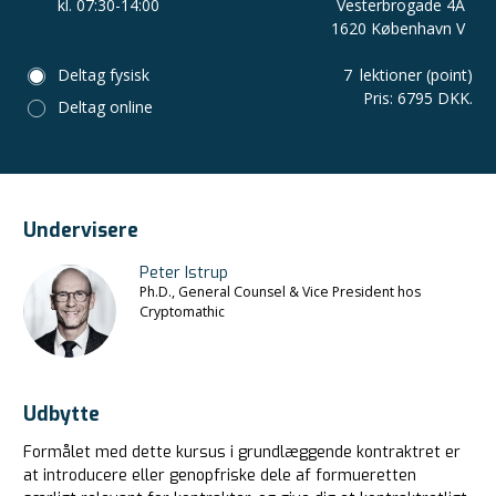
kl. 07:30-14:00
Vesterbrogade 4A
1620 København V
Deltag fysisk
7
lektioner (point)
Pris
:
6795 DKK.
Deltag online
Undervisere
Peter Istrup
Ph.D., General Counsel & Vice President hos
Cryptomathic
Udbytte
Formålet med dette kursus i grundlæggende kontraktret er
at introducere eller genopfriske dele af formueretten