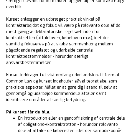
særligt relevant for kontrakter, og give dig et kontraktretligt
overblik.
Kurset anlægger en udpræget praktisk vinkel på
kontraktarbejdet og fokus vil være på relevante dele af de
mest gængse deklaratoriske regelsæt inden for
kontraktretten (aftaleloven, købeloven m.v.), idet der
samtidig fokuseres på at skabe sammenhæng mellem
pågældende regelsæt og udarbejde centrale
kontraktbestemmelser - herunder særligt
ansvarsbestemmelser.
Kurset inddrager i et vist omfang udenlandsk ret i form af
Common Law og kurset indeholder såvel teoretiske, som
praktiske aspekter. Målet er at gøre dig i stand til selv at
gennemgå og udarbejde kommercielle aftaler samt
identificere områder af særlig betydning.
På kurset får du bl.a.:
En introduktion eller en genopfriskning af centrale dele
af obligations-/kontraktretten - herunder relevante
dele af aftale- og køberetten, idet der samtidig opnås