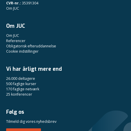
CVR-nr.:
35391304
Om JUC
Om JUC
Om JUC
Referencer
Obligatorisk efteruddannelse
Cookie indstillinger
Vi har årligt mere end
26.000 deltagere
500 faglige kurser
170 faglige netværk
25 konferencer
Følg os
Tilmeld dig vores nyhedsbrev