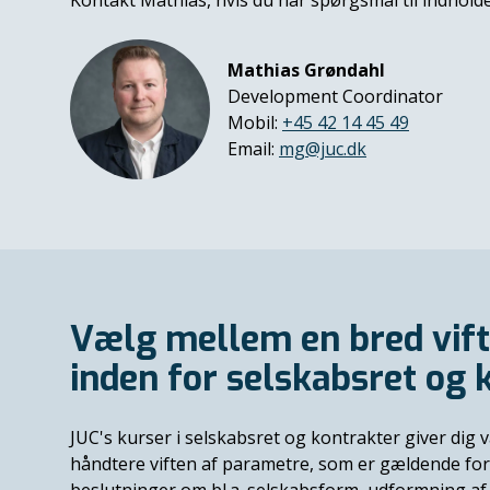
Kontakt Mathias, hvis du har spørgsmål til indhold
Mathias Grøndahl
Development Coordinator
Mobil:
+45 42 14 45 49
Email:
mg@juc.dk
Vælg mellem en bred vift
inden for selskabsret og 
JUC's kurser i selskabsret og kontrakter giver dig v
håndtere viften af parametre, som er gældende for