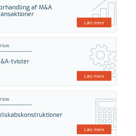
orhandling af M&A
ransaktioner
Læs mere
ursus
&A-tvister
Læs mere
ursus
elskabskonstruktioner
Læs mere