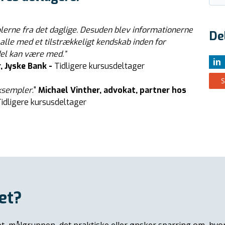
erne fra det daglige. Desuden blev informationerne
De
lle med et tilstrækkeligt kendskab inden for
l kan være med.”
in
, Jyske Bank -
Tidligere kursusdeltager
ksempler
."
Michael Vinther, advokat, partner hos
Tidligere kursusdeltager
et?