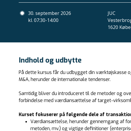
30. september 2026
JUC
kl. 07:30-14:00
Vesterbro
1620 Købe
Indhold og udbytte
På dette kursus får du udbygget din værktøjskasse o
M&A, herunder de internationale tendenser.
Samtidig bliver du introduceret til de metoder og o
forbindelse med værdiansættelse af target-virksom
Kurset fokuserer på følgende dele af transakti
Værdiansættelse, herunder gennemgang af for
metoden, mv.) og vigtige definitioner (enterpr