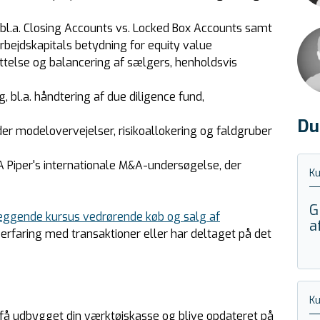
bl.a. Closing Accounts vs. Locked Box Accounts samt
bejdskapitals betydning for equity value
ttelse og balancering af sælgers, henholdsvis
 bl.a. håndtering af due diligence fund,
Du
er modelovervejelser, risikoallokering og faldgruber
A Piper's internationale M&A-undersøgelse, der
K
G
ggende kursus vedrørende køb og salg af
a
 erfaring med transaktioner eller har deltaget på det
K
 få udbygget din værktøjskasse og blive opdateret på