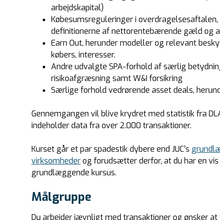
arbejdskapital)
Købesumsreguleringer i overdragelsesaftalen, 
definitionerne af nettorentebærende gæld og ar
Earn Out, herunder modeller og relevant besky
købers, interesser.
Andre udvalgte SPA-forhold af særlig betydning,
risikoafgræsning samt W&I forsikring
Særlige forhold vedrørende asset deals, herund
Gennemgangen vil blive krydret med statistik fra DL
indeholder data fra over 2.000 transaktioner.
Kurset går et par spadestik dybere end JUC’s
grundlæ
virksomheder
og forudsætter derfor, at du har en vis
grundlæggende kursus.
Målgruppe
Du arbejder jævnligt med transaktioner og ønsker at