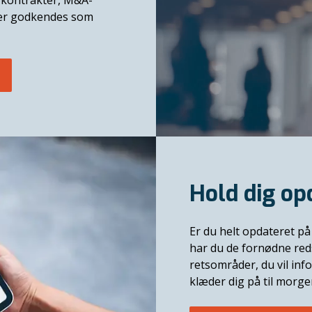
 kontrakter, M&A-
rser godkendes som
Hold dig op
Er du helt opdateret på 
har du de fornødne red
retsområder, du vil in
klæder dig på til morg