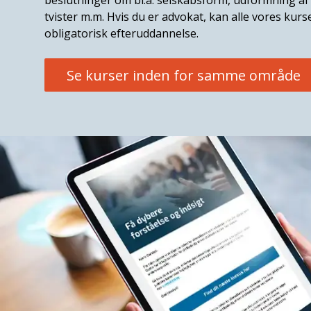
beslutninger om bl.a. selskabsform, udformning af
tvister m.m. Hvis du er advokat, kan alle vores ku
obligatorisk efteruddannelse.
Se kurser inden for samme område