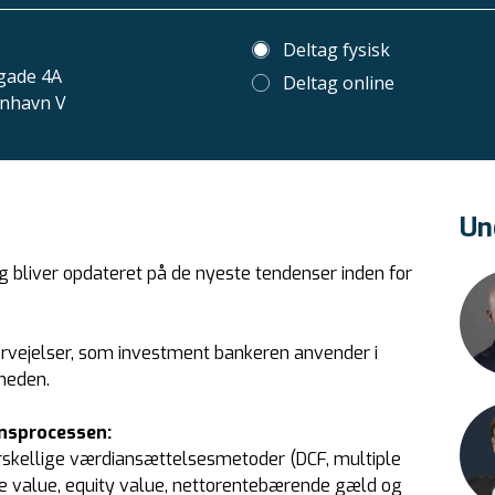
Deltag fysisk
gade 4A
Deltag online
nhavn V
Un
g bliver opdateret på de nyeste tendenser inden for
vervejelser, som investment bankeren anvender i
heden.
onsprocessen:
skellige værdiansættelsesmetoder (DCF, multiple
ise value, equity value, nettorentebærende gæld og