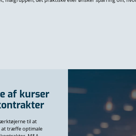
et, målgruppen, det praktiske eller ønsker sparring om, hvor
e af kurser
kontrakter
ærktøjerne til at
 at træffe optimale