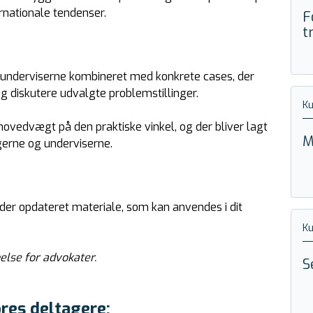
rnationale tendenser.
F
t
 underviserne kombineret med konkrete cases, der
og diskutere udvalgte problemstillinger.
K
hovedvægt på den praktiske vinkel, og der bliver lagt
M
gerne og underviserne.
der opdateret materiale, som kan anvendes i dit
K
lse for advokater.
S
res deltagere: