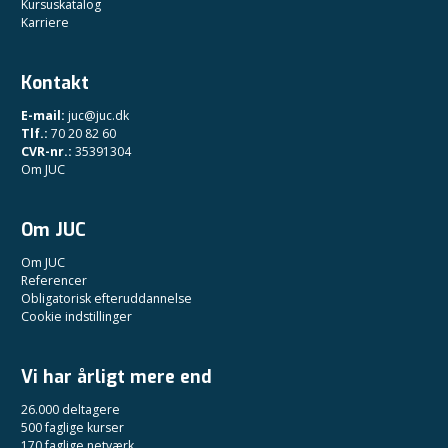
Kursuskatalog
Karriere
Kontakt
E-mail:
juc@juc.dk
Tlf.:
70 20 82 60
CVR-nr.:
35391304
Om JUC
Om JUC
Om JUC
Referencer
Obligatorisk efteruddannelse
Cookie indstillinger
Vi har årligt mere end
26.000 deltagere
500 faglige kurser
170 faglige netværk