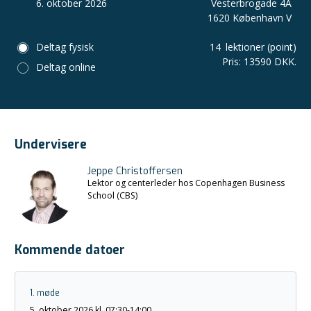
6. oktober 2026
Vesterbrogade 4A
1620 København V
Deltag fysisk
14
lektioner (point)
Pris
:
13590 DKK.
Deltag online
Undervisere
Jeppe Christoffersen
Lektor og centerleder hos Copenhagen Business
School (CBS)
Kommende datoer
1. møde
5. oktober 2026 kl. 07:30-14:00