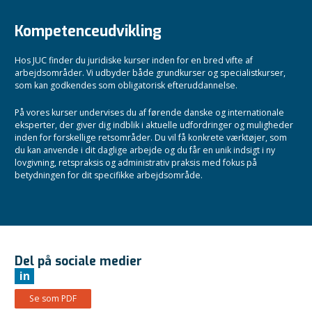
Kompetenceudvikling
Hos JUC finder du juridiske kurser inden for en bred vifte af
arbejdsområder. Vi udbyder både grundkurser og specialistkurser,
som kan godkendes som obligatorisk efteruddannelse.
På vores kurser undervises du af førende danske og internationale
eksperter, der giver dig indblik i aktuelle udfordringer og muligheder
inden for forskellige retsområder. Du vil få konkrete værktøjer, som
du kan anvende i dit daglige arbejde og du får en unik indsigt i ny
lovgivning, retspraksis og administrativ praksis med fokus på
betydningen for dit specifikke arbejdsområde.
Del på sociale medier
in
Se som PDF