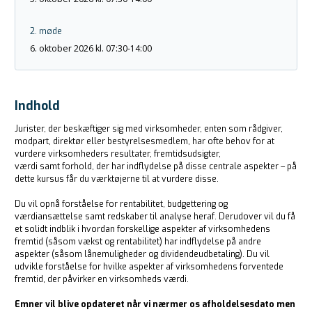
2. møde
6. oktober 2026 kl. 07:30-14:00
Indhold
Jurister, der beskæftiger sig med virksomheder, enten som rådgiver,
modpart, direktør eller bestyrelsesmedlem, har ofte behov for at
vurdere virksomheders resultater, fremtidsudsigter,
værdi samt forhold, der har indflydelse på disse centrale aspekter – på
dette kursus får du værktøjerne til at vurdere disse.
Du vil opnå forståelse for rentabilitet, budgettering og
værdiansættelse samt redskaber til analyse heraf. Derudover vil du få
et solidt indblik i hvordan forskellige aspekter af virksomhedens
fremtid (såsom vækst og rentabilitet) har indflydelse på andre
aspekter (såsom lånemuligheder og dividendeudbetaling). Du vil
udvikle forståelse for hvilke aspekter af virksomhedens forventede
fremtid, der påvirker en virksomheds værdi.
Emner vil blive opdateret når vi nærmer os afholdelsesdato men