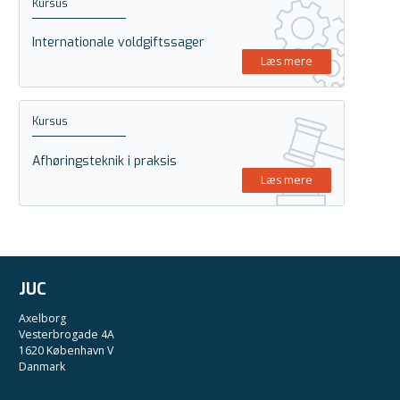
Kursus
Internationale voldgiftssager
Læs mere
Kursus
Afhøringsteknik i praksis
Læs mere
JUC
Axelborg
Vesterbrogade 4A
1620 København V
Danmark