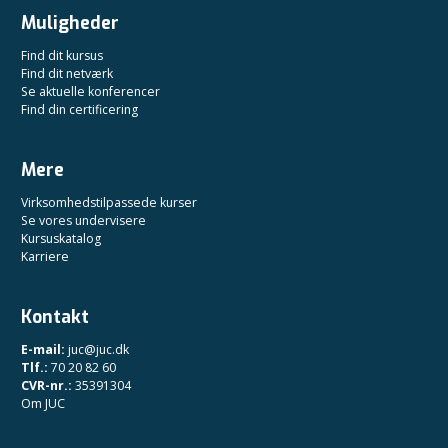
Muligheder
Find dit kursus
Find dit netværk
Se aktuelle konferencer
Find din certificering
Mere
Virksomhedstilpassede kurser
Se vores undervisere
Kursuskatalog
Karriere
Kontakt
E-mail:
juc@juc.dk
Tlf.:
70 20 82 60
CVR-nr.:
35391304
Om JUC