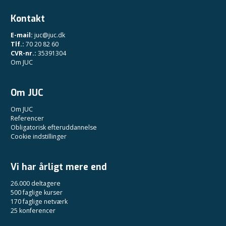
Kontakt
E-mail:
juc@juc.dk
Tlf.:
70 20 82 60
CVR-nr.:
35391304
Om JUC
Om JUC
Om JUC
Referencer
Obligatorisk efteruddannelse
Cookie indstillinger
Vi har årligt mere end
26.000 deltagere
500 faglige kurser
170 faglige netværk
25 konferencer