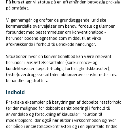
På kurset gør vi status på en efterhånden betydelig praksis
på området.
Vi gennemgår og drøfter de grundlæggende juridiske
kommercielle overvejelser om behov, fordele og ulemper
forbundet med bestemmelser om konventionalbod -
herunder bodens egnethed som middel til at virke
afskrækkende i forhold til uønskede handlinger.
Situationer, hvor en konventionalbod kan være relevant
herunder i ansættelsesaftaler (konkurrence- og
kundeklausuler, loyalitetspligt, fortrolighedsklausuler),
(aktie)overdragelsesaftaler, aktionæroverenskomster mv.
behandles og drøftes.
Indhold
Praktiske eksempler på betydningen af dobbelte retsforhold
(er der mulighed for dobbelt sanktionering) i forhold til
anvendelse og fortolkning af klausuler i relation til
medarbejdere, der også har aktier i virksomheden og hvor
der både i ansættelseskontrakten og i en ejeraftale findes