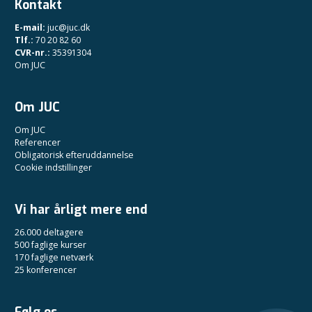
Kontakt
E-mail:
juc@juc.dk
Tlf.:
70 20 82 60
CVR-nr.:
35391304
Om JUC
Om JUC
Om JUC
Referencer
Obligatorisk efteruddannelse
Cookie indstillinger
Vi har årligt mere end
26.000 deltagere
500 faglige kurser
170 faglige netværk
25 konferencer