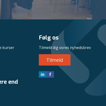
Følg os
e kurser
Tilmeld dig vores nyhedsbrev
Tilmeld
in
f
ere end