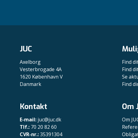
JUC
Muli
Axelborg
Find di
Vesterbrogade 4A
Find d
1620 København V
Se akt
Danmark
Find di
Kontakt
Om 
E-mail:
juc@juc.dk
Om JU
Tlf.:
70 20 82 60
Refere
CVR-nr.:
35391304
Obliga