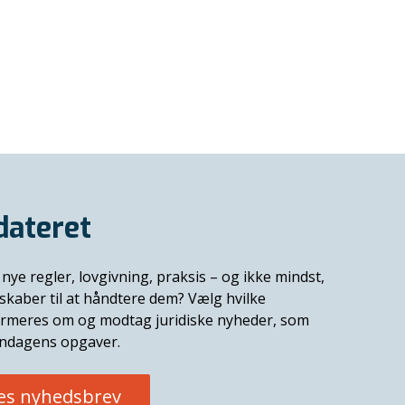
dateret
nye regler, lovgivning, praksis – og ikke mindst,
skaber til at håndtere dem? Vælg hvilke
formeres om og modtag juridiske nyheder, som
endagens opgaver.
res nyhedsbrev