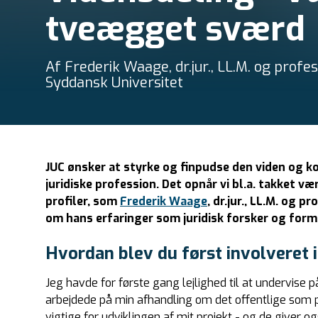
tveægget sværd
Af Frederik Waage, dr.jur., LL.M. og profe
Syddansk Universitet
JUC ønsker at styrke og finpudse den viden og 
juridiske profession. Det opnår vi bl.a. takket v
profiler, som
Frederik Waage
, dr.jur., LL.M. og p
om hans erfaringer som juridisk forsker og formi
Hvordan blev du først involveret i
Jeg havde for første gang lejlighed til at undervise p
arbejdede på min afhandling om det offentlige som pr
vigtige for udviklingen af mit projekt - og de giver