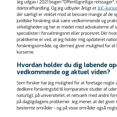
Jeg udgav i 2021 bogen ”Offentligretlige retssager”,
doktorafhandling. Og jeg udbyder årligt et
JUC-kursu
der særligt er vinklet mod at besvare mange af de s
juridiske forskning skal være vedkommende og praks
virkeligheden og her er mødet med advokaterne af s
specialister i forvaltningsret eller procesret. Dér hv
praktikerne er ved, at jeg holder mig opdateret nation
forskningsområde, og dermed giver mulighed for at b
kurserne.
Hvordan holder du dig løbende opd
vedkommende og aktuel viden?
Som forsker har jeg mulighed for at foretage nogle an
dedikere forskningstid til komparative studier af ude
naturligt, på universitetet, et netværk med andre for
på dagligdagens problemer. Jeg mener, at det giver
bestemte områder - og på visse områder også nogle 