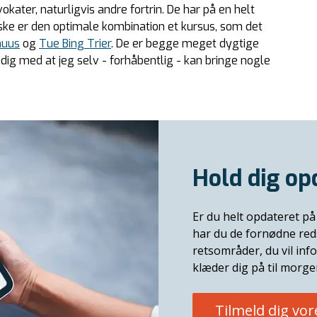
okater, naturligvis andre fortrin. De har på en helt
e er den optimale kombination et kursus, som det
huus
og
Tue Bing Trier
. De er begge meget dygtige
idig med at jeg selv - forhåbentlig - kan bringe nogle
Hold dig op
Er du helt opdateret på 
har du de fornødne red
retsområder, du vil in
klæder dig på til morg
Tilmeld dig vo