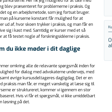
e på kurserne. Her fik jeg mulighed for at tale med
 jeg blev præsenteret for problemerne i praksis. Og
ejdet og en arbejdsmetode, som jeg fortsat bruger.
man på kurserne konstant får mulighed for at
r ud af, hvor skoen trykker i praksis, og man får en
K
ive sig i kast med. Samtidig er kurser med et så
 at få testet nogle af forskningsidéerne i praksis.
O
a
 du ikke møder i dit daglige
ommer omkring alle de relevante spørgsmål inden for
 mulighed for dialog med advokaterne undervejs, med
 samt øvrige kursusdeltageres dagligdag. Det er en
 praksis man får, er meget vanskelig at læse sig til
rserne er struktureret, kommer vi igennem en stor
eret. Hvis vi får et spørgsmål, vi ikke umiddelbart
n løsning på det.