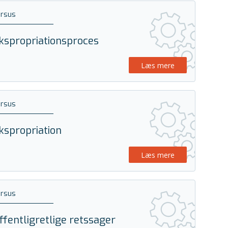
ursus
kspropriationsproces
Læs mere
ursus
kspropriation
Læs mere
ursus
ffentligretlige retssager