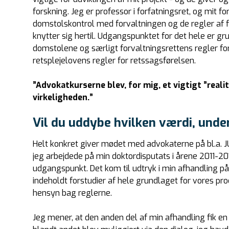
forskning. Jeg er professor i forfatningsret, og mit
domstolskontrol med forvaltningen og de regler af fo
knytter sig hertil. Udgangspunktet for det hele er gru
domstolene og særligt forvaltningsrettens regler f
retsplejelovens regler for retssagsførelsen.
”Advokatkurserne blev, for mig, et vigtigt ”real
virkeligheden.”
Vil du uddybe hvilken værdi, unde
Helt konkret giver mødet med advokaterne på bl.a. JUC’s
jeg arbejdede på min doktordisputats i årene 2011-20
udgangspunkt. Det kom til udtryk i min afhandling på
indeholdt forstudier af hele grundlaget for vores pr
hensyn bag reglerne.
Jeg mener, at den anden del af min afhandling fik en 