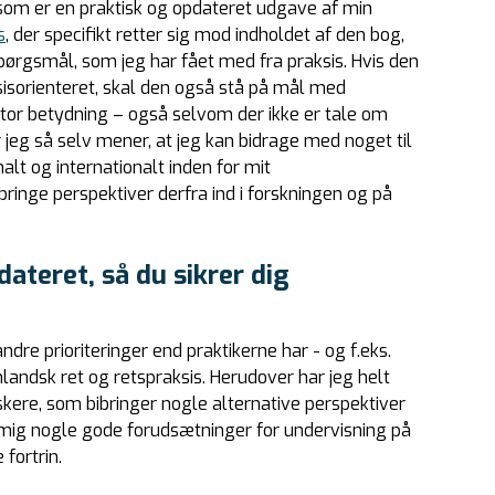
 som er en praktisk og opdateret udgave af min
s
, der specifikt retter sig mod indholdet af den bog,
pørgsmål, som jeg har fået med fra praksis. Hvis den
isorienteret, skal den også stå på mål med
tor betydning – også selvom der ikke er tale om
or jeg så selv mener, at jeg kan bidrage med noget til
alt og internationalt inden for mit
ringe perspektiver derfra ind i forskningen og på
ateret, så du sikrer dig
dre prioriteringer end praktikerne har - og f.eks.
nlandsk ret og retspraksis. Herudover har jeg helt
skere, som bibringer nogle alternative perspektiver
 mig nogle gode forudsætninger for undervisning på
fortrin.