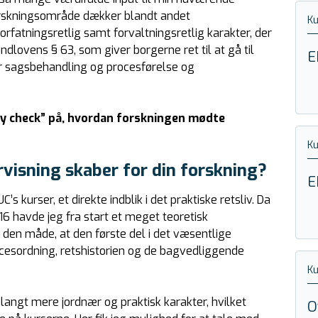
 forskningsområde dækker blandt andet
K
rfatningsretlig samt forvaltningsretlig karakter, der
ndlovens § 63, som giver borgerne ret til at gå til
E
or sagsbehandling og procesførelse og
ity check” på, hvordan forskningen mødte
K
rvisning skaber for din forskning?
E
 kurser, et direkte indblik i det praktiske retsliv. Da
16 havde jeg fra start et meget teoretisk
 den måde, at den første del i det væsentlige
ocesordning, retshistorien og de bagvedliggende
K
langt mere jordnær og praktisk karakter, hvilket
O