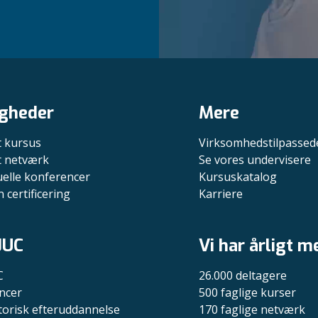
gheder
Mere
t kursus
Virksomhedstilpassed
it netværk
Se vores undervisere
uelle konferencer
Kursuskatalog
n certificering
Karriere
JUC
Vi har årligt m
C
26.000 deltagere
ncer
500 faglige kurser
torisk efteruddannelse
170 faglige netværk