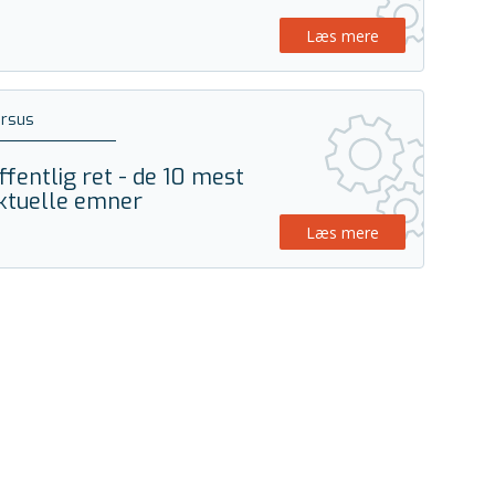
Læs mere
ursus
ffentlig ret - de 10 mest
ktuelle emner
Læs mere