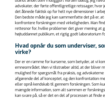
blandt andet blev muliggjort via den dialog, jeg havd
advokater, der førte offentligretlige retssager, hvor
det åbnede faktisk op for helt nye dimensioner i arb
Den bedste måde jeg kan sammenfatte det på er, at 
konfrontere forskningen med virkeligheden. Man finde
rettesnor for, hvilke problemer det giver mening at g
højtuddannet publikum, et rigtig godt laboratorium for
Hvad opnår du som underviser, som
virke?
Der er en ramme for kurserne, som betyder, at vi k
emneområdet. Men vi tilstræber altid, at der bliver
mulighed for spørgsmål fra praksis, og advokaterne
afgørende del af konceptet, og den konfrontation med
eller opnå kendskab til gennem forskningen. Som ku
mængde information, som alt sammen er forskningsbas
kan svare på, så er det en del af processen at finde e