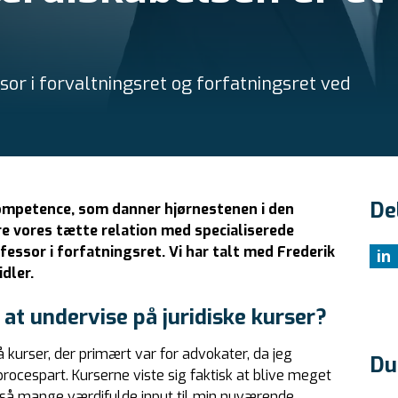
ssor i forvaltningsret og forfatningsret ved
De
kompetence, som danner hjørnestenen i den
ære vores tætte relation med specialiserede
rofessor i forfatningsret. Vi har talt med Frederik
in
dler.
 at undervise på juridiske kurser?
å kurser, der primært var for advokater, da jeg
Du
ocespart. Kurserne viste sig faktisk at blive meget
 også mange værdifulde input til min nuværende