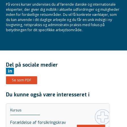
På vores kurser undervises du af førende danske og internationale
eksperter, der giver dig indblik i aktuelle udfordringer og muligheder
inden for forskellige retsområder. Du vil få konkrete værktøjer, som
du kan anvende i dit daglige arbejde og du får en unik indsigt i ny
lovgivning, retspraksis og administrativ praksis med fokus på
betydningen for dit specifikke arbejdsområde.
Del på sociale medier
in
Se som PDF
Du kunne også være interesseret i
Kursus
Forældelse af forsikringskrav