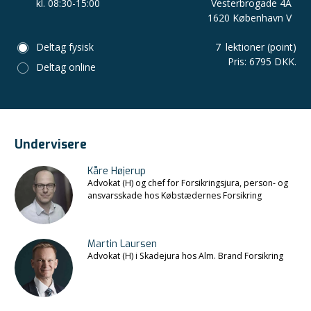
kl. 08:30-15:00
Vesterbrogade 4A
1620 København V
Deltag fysisk
7
lektioner (point)
Pris
:
6795 DKK.
Deltag online
Undervisere
Kåre Højerup
Advokat (H) og chef for Forsikringsjura, person- og
ansvarsskade hos Købstædernes Forsikring
Martin Laursen
Advokat (H) i Skadejura hos Alm. Brand Forsikring