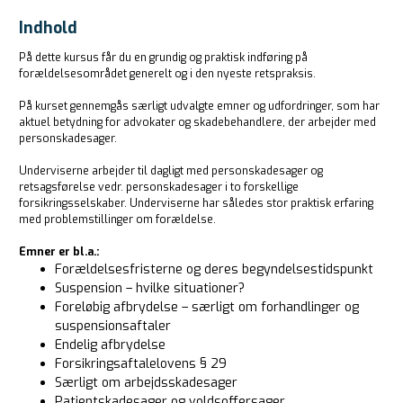
Indhold
På dette kursus får du en grundig og praktisk indføring på
forældelsesområdet generelt og i den nyeste retspraksis.
På kurset gennemgås særligt udvalgte emner og udfordringer, som har
aktuel betydning for advokater og skadebehandlere, der arbejder med
personskadesager.
Underviserne arbejder til dagligt med personskadesager og
retsagsførelse vedr. personskadesager i to forskellige
forsikringsselskaber. Underviserne har således stor praktisk erfaring
med problemstillinger om forældelse.
Emner er bl.a.:
Forældelsesfristerne og deres begyndelsestidspunkt
Suspension – hvilke situationer?
Foreløbig afbrydelse – særligt om forhandlinger og
suspensionsaftaler
Endelig afbrydelse
Forsikringsaftalelovens § 29
Særligt om arbejdsskadesager
Patientskadesager og voldsoffersager