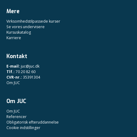
Mere
Virksomhedstilpassede kurser
Se vores undervisere
Kursuskatalog
Karriere
Kontakt
E-mail:
juc@juc.dk
Tlf.:
70 20 82 60
CVR-nr.:
35391304
Om JUC
Om JUC
Om JUC
Referencer
Obligatorisk efteruddannelse
Cookie indstillinger