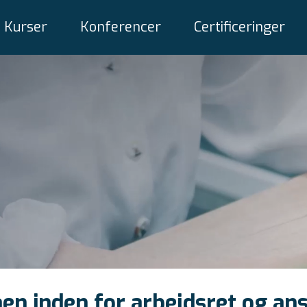
Kurser
Konferencer
Certificeringer
aen inden for arbejdsret og an