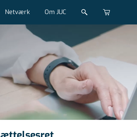
Netværk
Om JUC
sættelsesret