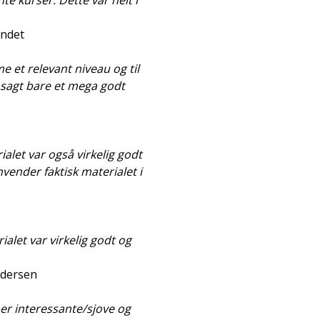
te kurser. Dette var helt i
undet
e et relevant niveau og til
t sagt bare et mega godt
ialet var også virkelig godt
nvender faktisk materialet i
alet var virkelig godt og
ndersen
r interessante/sjove og