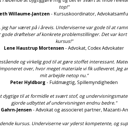
 i løbende at dygtiggøre mig og det er svært at finde relevan
top!"
beth Willaume-Jantzen
- Kursuskoordinator, Advokatsamf
 jeg har været på i årevis. Underviserne var gode til at ramm
r gode drøftelser af konkrete problemstillinger. Det var kor
kursus!"
Lene Haustrup Mortensen
- Advokat, Codex Advokater
tående og virkelig god til at gøre stoffet interessant. Mater
imponeret over, hvor meget materiale vi fik udleveret. Jeg a
mit arbejde netop nu.”
Peter Hyldborg
- Fuldmægtig, Spillemyndigheden
dygtige til at formidle et svært stof, og undervisningsmateri
gjorde udbyttet af undervisningen endnu bedre."
 Gahrn-Jensen
-
Advokat og associeret partner, Mazanti-A
dende kursus. Underviserne var yderst kompetente, og supe