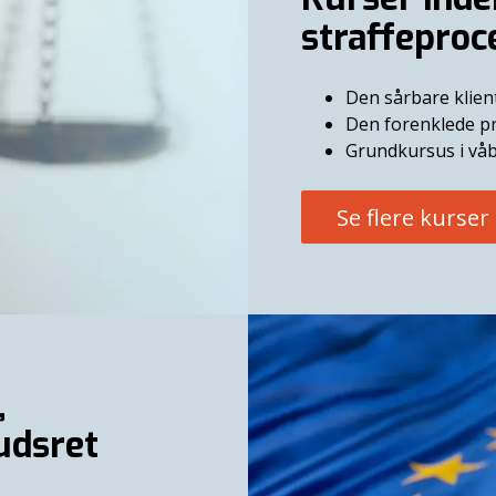
straffeproc
Den sårbare klien
Den forenklede p
Grundkursus i vå
Se flere kurser
,
udsret