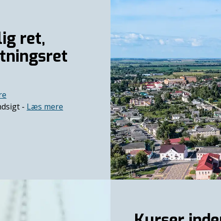
ig ret,
tningsret
re
dsigt -
Læs mere
Kurser inde