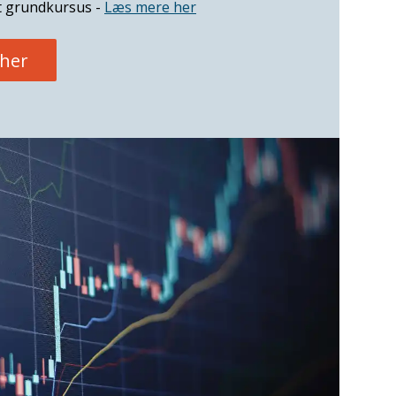
t grundkursus -
Læs mere her
 her