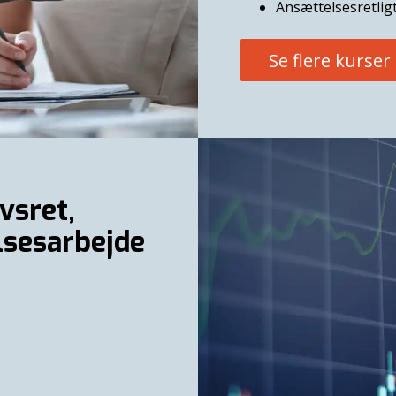
Ansættelsesretlig
Se flere kurser
vsret,
lsesarbejde