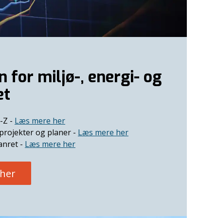
 for miljø-, energi- og
et
-Z -
Læs mere her
 projekter og planer -
Læs mere her
lanret -
Læs mere her
 her