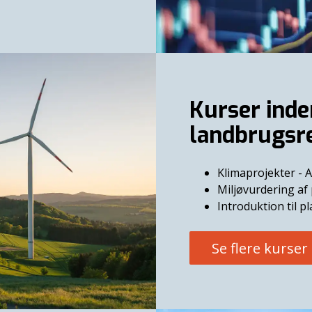
Kurser inden
landbrugsr
Klimaprojekter - A
Miljøvurdering af
Introduktion til p
Se flere kurser