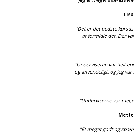
"Jeg er meget interesseret
Lis
"Det er det bedste kursus,
at formidle det. Der va
”Underviseren var helt enes
og anvendeligt, og jeg var 
"Underviserne var meget 
Mette
"Et meget godt og spæn