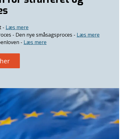
es
t -
Læs mere
roces - Den nye småsagsproces
-
Læs mere
benloven -
Læs mere
 her